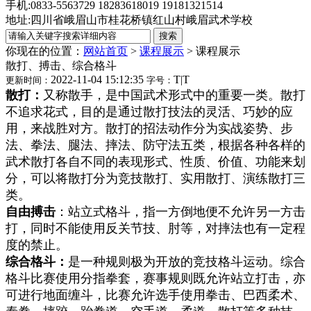
手机:0833-5563729 18283618019 19181321514
地址:四川省峨眉山市桂花桥镇红山村峨眉武术学校
你现在的位置：
网站首页
>
课程展示
>
课程展示
散打、搏击、综合格斗
2022-11-04 15:12:35
T
|
T
更新时间：
字号：
散打：
又称散手，是中国武术形式中的重要一类。散打
不追求花式，目的是通过散打技法的灵活、巧妙的应
用，来战胜对方。散打的招法动作分为实战姿势、步
法、拳法、腿法、摔法、防守法五类，根据各种各样的
武术散打各自不同的表现形式、性质、价值、功能来划
分，可以将散打分为竞技散打、实用散打、演练散打三
类。
自由搏击
：站立式格斗，指一方倒地便不允许另一方击
打，同时不能使用反关节技、肘等，对摔法也有一定程
度的禁止。
综合格斗：
是一种规则极为开放的竞技格斗运动。综合
格斗比赛使用分指拳套，赛事规则既允许站立打击，亦
可进行地面缠斗，比赛允许选手使用拳击、巴西柔术、