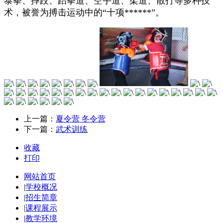
泰拳、摔跤、跆拳道、空手道、柔道、散打等多种技
术，被誉为搏击运动中的“十项******”。
上一篇：
夏令营 冬令营
下一篇：
武术训练
收藏
打印
网站首页
|
学校概况
|
招生简章
|
课程展示
|
教学环境